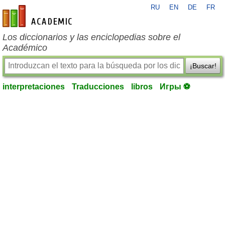
RU
EN
DE
FR
es-academic.com
Los diccionarios y las enciclopedias sobre el
Académico
¡Buscar!
interpretaciones
Traducciones
libros
Игры ⚽