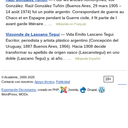
González. Raúl González Tuñón (Buenos Aires, 29 mars 1905 –
14 août 1974) fut un poète argentin. Correspondant de guerre au
Chaco et en Espagne pendant la Guerre civile, il fit partie de l
avant garde littéraire… …
Wikipédia en Français
Vizconde de Lascano Tegui
— Vida Emilio Lascano Tegui.
Escritor, periodista y artista plástico argentino (Concepción del
Uruguay, 1887 Buenos Aires, 1966). Hacia 1908 decide
transformar su apellido de origen vasco (Lascanotegui) en uno
doble (Lascano Tegui) y, al año… …
Wikipedia Español
© Academic, 2000-2026
18+
Contacte con nosotros:
Apoyo técnico
,
Publicidad
Exportación Diccionarios
, creado en PHP,
Joomla,
Drupal,
WordPress, MODx.